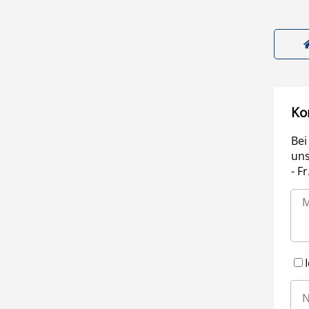
Ko
Bei
uns
- F