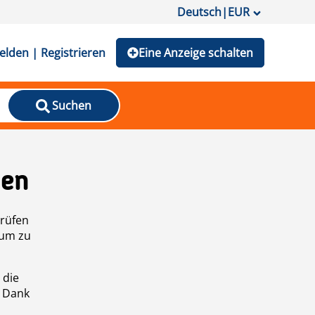
Deutsch
|
EUR
lden | Registrieren
Eine Anzeige schalten
Suchen
den
prüfen
 um zu
 die
n Dank