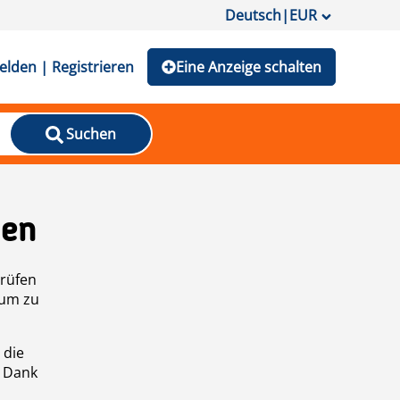
Deutsch
|
EUR
lden | Registrieren
Eine Anzeige schalten
Suchen
den
prüfen
 um zu
 die
n Dank