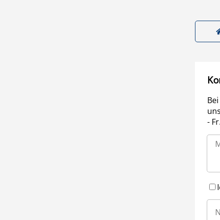
Ko
Bei
uns
- F