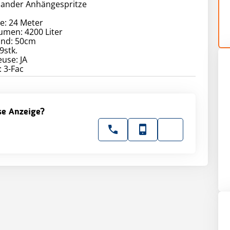
ander Anhängespritze
te: 24 Meter
umen: 4200 Liter
and: 50cm
9stk.
euse: JA
ese Anzeige?