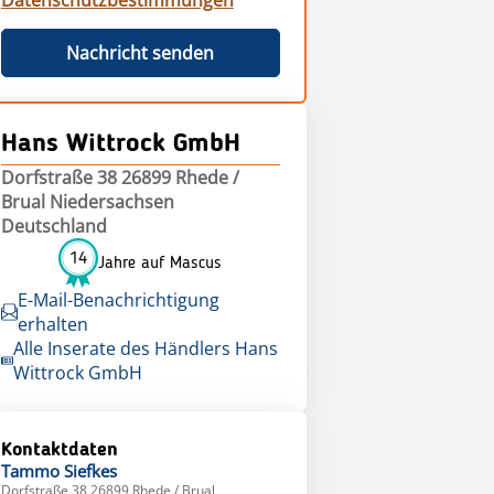
Datenschutzbestimmungen
Nachricht senden
Hans Wittrock GmbH
Dorfstraße 38 26899 Rhede /
Brual Niedersachsen
Deutschland
14
Jahre auf Mascus
E-Mail-Benachrichtigung
erhalten
Alle Inserate des Händlers Hans
Wittrock GmbH
Kontaktdaten
Tammo
Siefkes
Dorfstraße 38 26899 Rhede / Brual