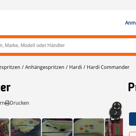
Anme
zspritzen
Anhängespritzen
Hardi
Hardi Commander
er
P
rn
Drucken
15