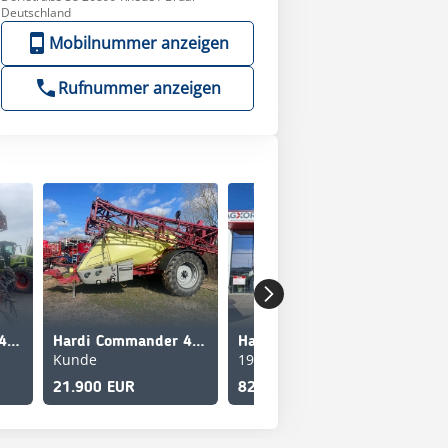
Deutschland
Mobilnummer anzeigen
Rufnummer anzeigen
Hardi Commander 4400
Hardi Commander 4400
Hardi Commander Twin Air 4500
Kunde
192270
21.900 EUR
82.450 EUR
39.