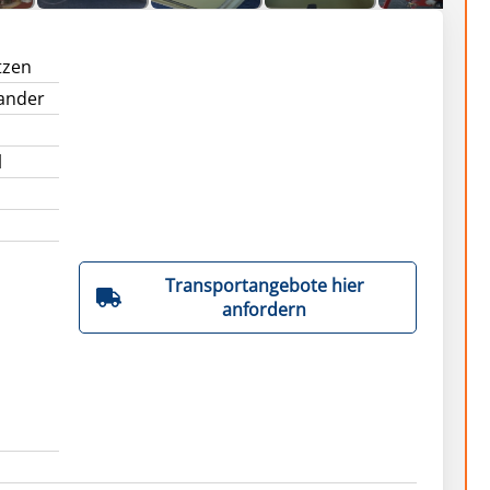
tzen
ander
l
Transportangebote hier
anfordern