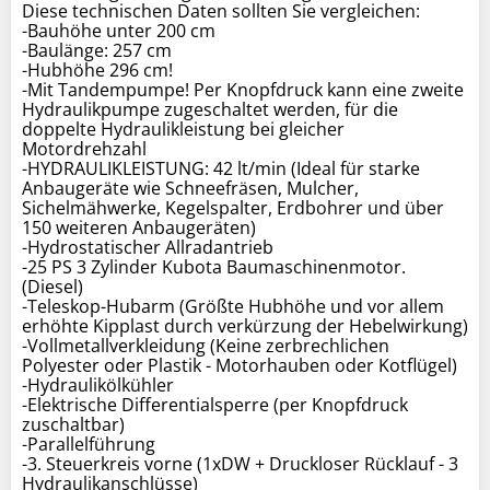
Diese technischen Daten sollten Sie vergleichen:
-Bauhöhe unter 200 cm
-Baulänge: 257 cm
-Hubhöhe 296 cm!
-Mit Tandempumpe! Per Knopfdruck kann eine zweite
Hydraulikpumpe zugeschaltet werden, für die
doppelte Hydraulikleistung bei gleicher
Motordrehzahl
-HYDRAULIKLEISTUNG: 42 lt/min (Ideal für starke
Anbaugeräte wie Schneefräsen, Mulcher,
Sichelmähwerke, Kegelspalter, Erdbohrer und über
150 weiteren Anbaugeräten)
-Hydrostatischer Allradantrieb
-25 PS 3 Zylinder Kubota Baumaschinenmotor.
(Diesel)
-Teleskop-Hubarm (Größte Hubhöhe und vor allem
erhöhte Kipplast durch verkürzung der Hebelwirkung)
-Vollmetallverkleidung (Keine zerbrechlichen
Polyester oder Plastik - Motorhauben oder Kotflügel)
-Hydraulikölkühler
-Elektrische Differentialsperre (per Knopfdruck
zuschaltbar)
-Parallelführung
-3. Steuerkreis vorne (1xDW + Druckloser Rücklauf - 3
Hydraulikanschlüsse)