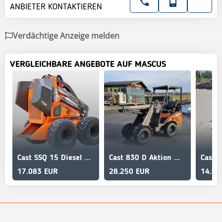
ANBIETER KONTAKTIEREN
Verdächtige Anzeige melden
VERGLEICHBARE ANGEBOTE AUF MASCUS
Cast SSQ 15 Diesel Mini Lader
Cast 830 D Aktion mit Poclain Radmotoren
17.083 EUR
28.250 EUR
14.00