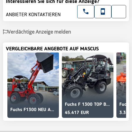
Interessieren Sie sich für diese Anzeige?
ANBIETER KONTAKTIEREN
Verdächtige Anzeige melden
VERGLEICHBARE ANGEBOTE AUF MASCUS
Fuchs F 1300 TOP Black Edition Vollausstattung
Fuchs F1300 NEU AKTION mit Österreichpaket
45.417 EUR
3.350