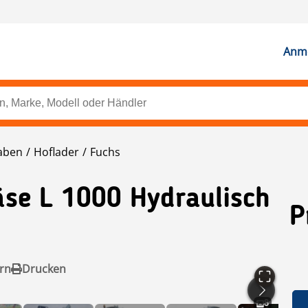
Anme
aben
Hoflader
Fuchs
äse L 1000 Hydraulisch
P
rn
Drucken
8