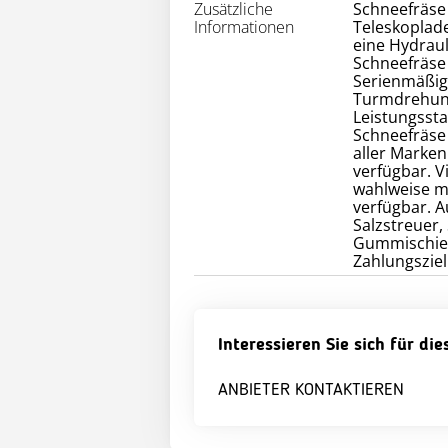
Zusätzliche
Schneefräse 
Informationen
Teleskoplade
eine Hydrauli
Schneefräse
Serienmäßig:
Turmdrehung
Leistungssta
Schneefräse 
aller Marke
verfügbar. V
wahlweise m
verfügbar. A
Salzstreuer,
Gummischieb
Zahlungsziel
Interessieren Sie sich für di
ANBIETER KONTAKTIEREN