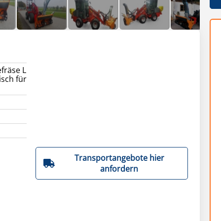
fräse L
isch für
Transportangebote hier
anfordern