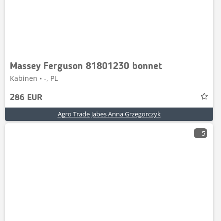
Massey Ferguson 81801230 bonnet
Kabinen • -, PL
286 EUR
Agro Trade Jabes Anna Grzegorczyk
5