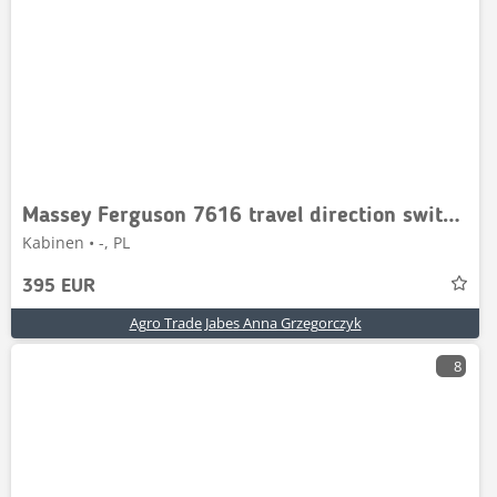
Massey Ferguson 7616 travel direction switch}
Kabinen • -, PL
395 EUR
Agro Trade Jabes Anna Grzegorczyk
8