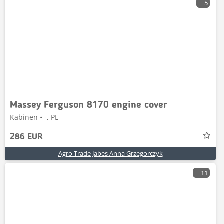
5
Massey Ferguson 8170 engine cover
Kabinen • -, PL
286 EUR
Agro Trade Jabes Anna Grzegorczyk
11