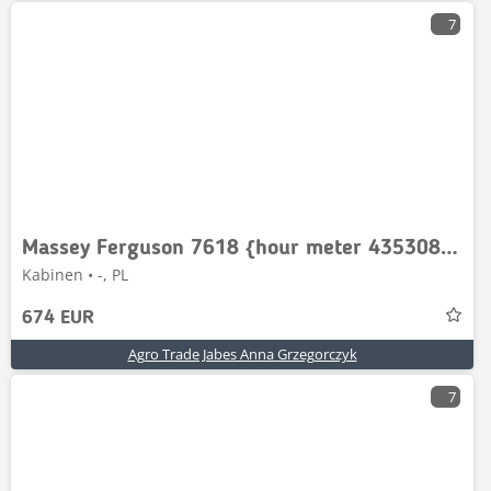
7
Massey Ferguson 7618 {hour meter 4353089 M92 }
Kabinen • -, PL
674 EUR
Agro Trade Jabes Anna Grzegorczyk
7