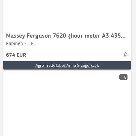
Massey Ferguson 7620 {hour meter A3 4353089 M92}
Kabinen • -, PL
674 EUR
Agro Trade Jabes Anna Grzegorczyk
8