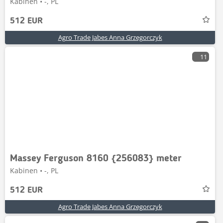
Kabinen • -, PL
512 EUR
Agro Trade Jabes Anna Grzegorczyk
11
Massey Ferguson 8160 {256083} meter
Kabinen • -, PL
512 EUR
Agro Trade Jabes Anna Grzegorczyk