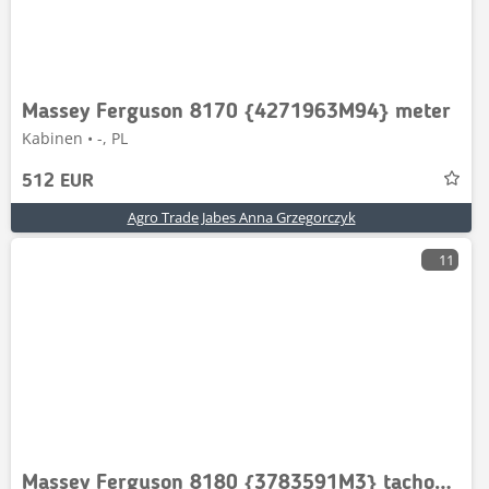
Massey Ferguson 8170 {4271963M94} meter
Kabinen • -, PL
512 EUR
Agro Trade Jabes Anna Grzegorczyk
11
Massey Ferguson 8180 {3783591M3} tachometer