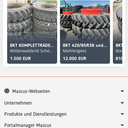
BKT KOMPLETTRÄDER 11.00-
BKT 420/85R38 und 480/80R50 Zillingsräder
Mittenwalde/ot Schenkendorf
Mühlengeez
Bocke
1.500 EUR
12.000 EUR
810 E
Mascus-Webseiten
Unternehmen
Produkte und Dienstleistungen
Portalmanager Mascus