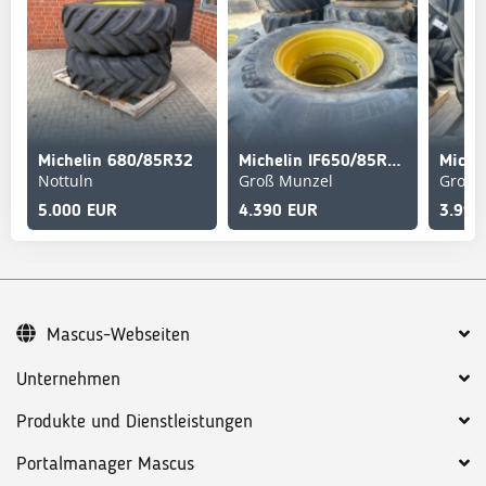
Michelin 680/85R32
Michelin IF650/85R38 AXIOBIB
Miche
Nottuln
Groß Munzel
Groß 
5.000 EUR
4.390 EUR
3.990
Mascus-Webseiten
Unternehmen
Produkte und Dienstleistungen
Portalmanager Mascus