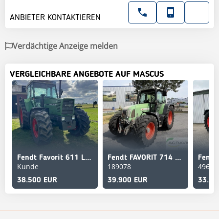
ANBIETER KONTAKTIEREN
Verdächtige Anzeige melden
VERGLEICHBARE ANGEBOTE AUF MASCUS
Fendt Favorit 611 LSA
Fendt FAVORIT 714 VARIO
Kunde
189078
49688
38.500 EUR
39.900 EUR
33.98