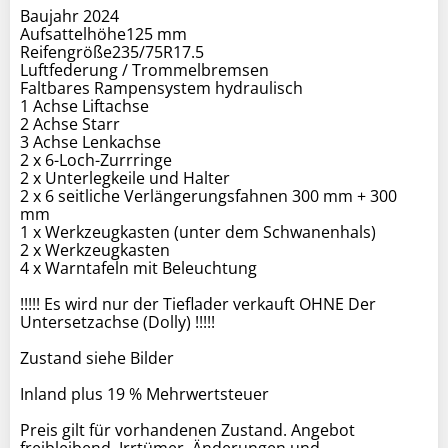
Baujahr 2024
Aufsattelhöhe125 mm
Reifengröße235/75R17.5
Luftfederung / Trommelbremsen
Faltbares Rampensystem hydraulisch
1 Achse Liftachse
2 Achse Starr
3 Achse Lenkachse
2 x 6-Loch-Zurrringe
2 x Unterlegkeile und Halter
2 x 6 seitliche Verlängerungsfahnen 300 mm + 300
mm
1 x Werkzeugkasten (unter dem Schwanenhals)
2 x Werkzeugkasten
4 x Warntafeln mit Beleuchtung
!!!!! Es wird nur der Tieflader verkauft OHNE Der
Untersetzachse (Dolly) !!!!!
Zustand siehe Bilder
Inland plus 19 % Mehrwertsteuer
Preis gilt für vorhandenen Zustand. Angebot
freibleibend. Irrtümer, Änderungen und