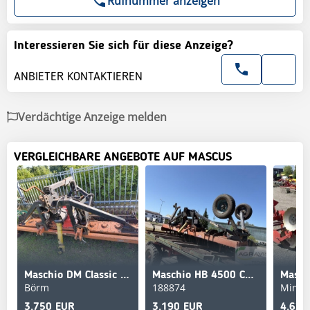
Rufnummer anzeigen
Interessieren Sie sich für diese Anzeige?
ANBIETER KONTAKTIEREN
Verdächtige Anzeige melden
VERGLEICHBARE ANGEBOTE AUF MASCUS
Maschio DM Classic 3000
Maschio HB 4500 CLASSIC
Masch
Börm
188874
Minde
3.750 EUR
3.190 EUR
4.622