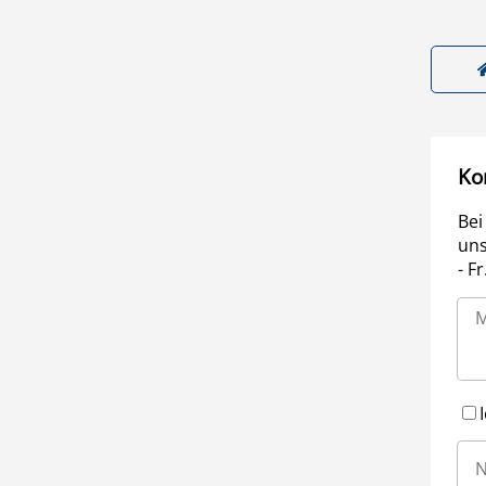
Ko
Bei
uns
- F