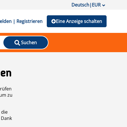
Deutsch
|
EUR
lden | Registrieren
Eine Anzeige schalten
Suchen
den
prüfen
 um zu
 die
n Dank