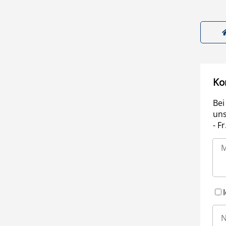
Ko
Bei
uns
- F