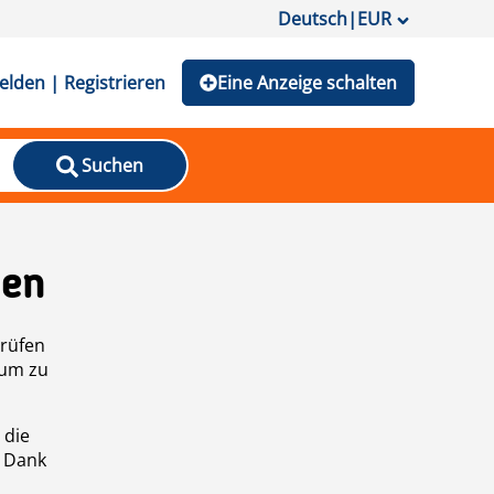
Deutsch
|
EUR
lden | Registrieren
Eine Anzeige schalten
Suchen
den
prüfen
 um zu
 die
n Dank