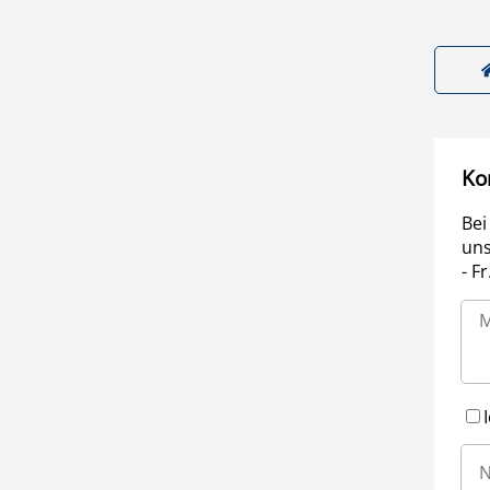
Ko
Bei
uns
- F