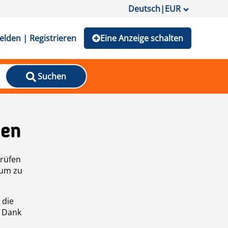
Deutsch
|
EUR
lden | Registrieren
Eine Anzeige schalten
Suchen
den
prüfen
 um zu
 die
n Dank