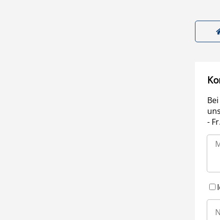
Ko
Bei
uns
- F