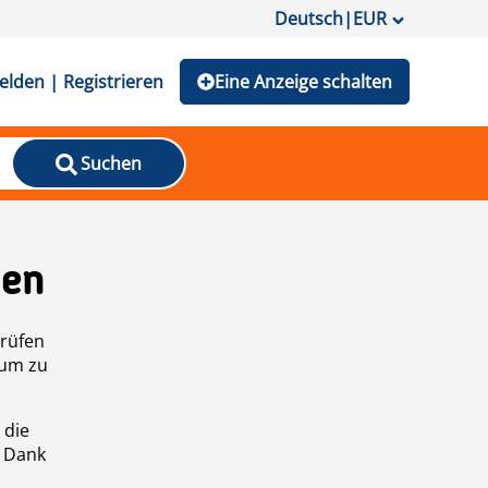
Deutsch
|
EUR
lden | Registrieren
Eine Anzeige schalten
Suchen
den
prüfen
 um zu
 die
n Dank