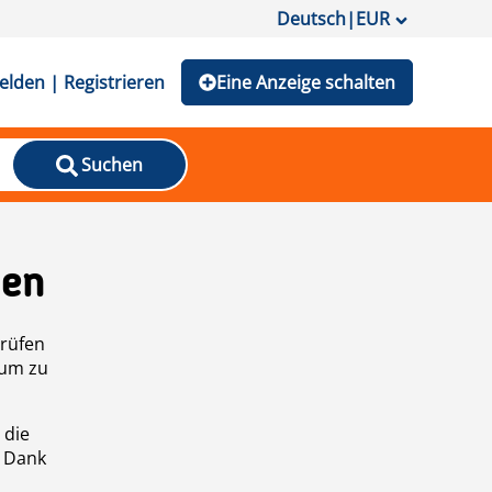
Deutsch
|
EUR
lden | Registrieren
Eine Anzeige schalten
Suchen
den
prüfen
 um zu
 die
n Dank