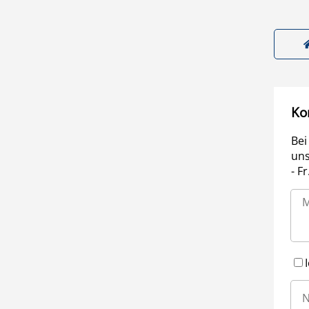
Ko
Bei
uns
- F