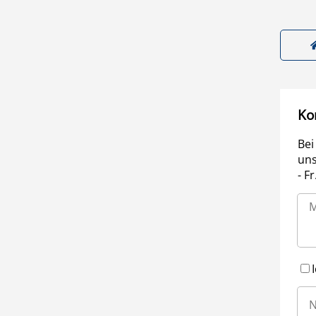
Ko
Bei
uns
- F