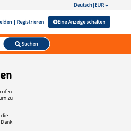
Deutsch
|
EUR
lden | Registrieren
Eine Anzeige schalten
Suchen
den
prüfen
 um zu
 die
n Dank