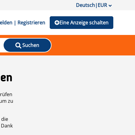
Deutsch
|
EUR
lden | Registrieren
Eine Anzeige schalten
Suchen
den
prüfen
 um zu
 die
n Dank