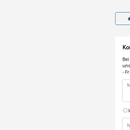
Ko
Bei
uns
- F