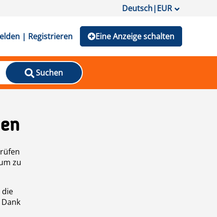
Deutsch
|
EUR
lden | Registrieren
Eine Anzeige schalten
Suchen
den
prüfen
 um zu
 die
n Dank