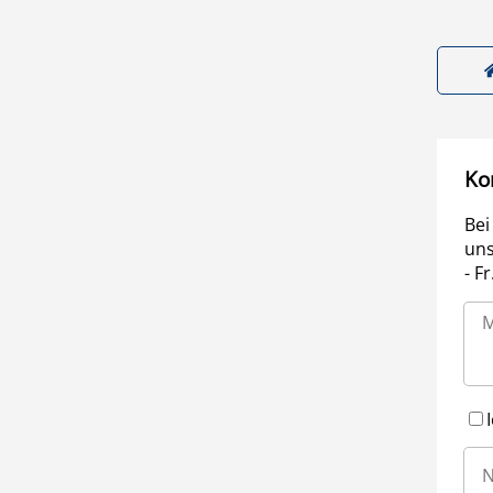
Ko
Bei
uns
- F