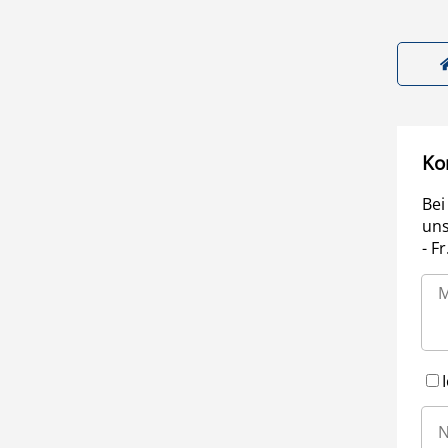
Ko
Bei
uns
- F