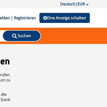
Deutsch
|
EUR
lden | Registrieren
Eine Anzeige schalten
Suchen
den
prüfen
 um zu
 die
n Dank