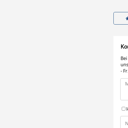
Ko
Bei
uns
- F