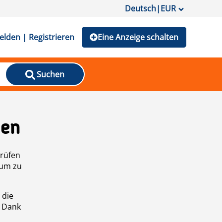
Deutsch
|
EUR
lden | Registrieren
Eine Anzeige schalten
Suchen
den
prüfen
 um zu
 die
n Dank