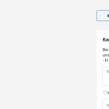
Ko
Bei
uns
- F