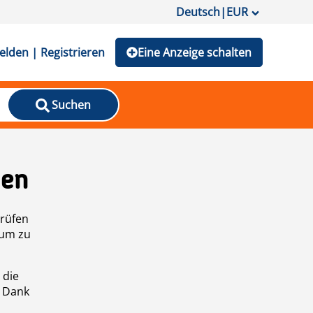
Deutsch
|
EUR
lden | Registrieren
Eine Anzeige schalten
Suchen
den
prüfen
 um zu
 die
n Dank