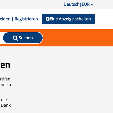
Deutsch
|
EUR
lden | Registrieren
Eine Anzeige schalten
Suchen
den
prüfen
 um zu
 die
n Dank