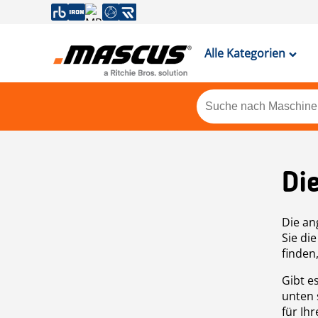
Alle Kategorien
Di
Die an
Sie di
finden
Gibt e
unten 
für Ih