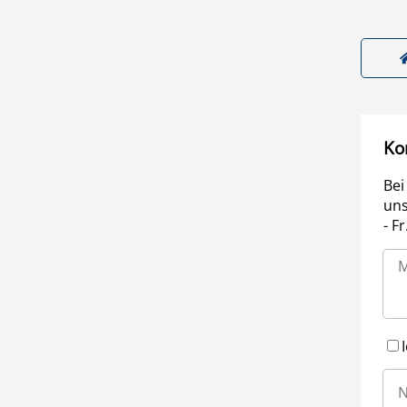
Ko
Bei
uns
- F