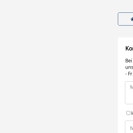
Ko
Bei
uns
- F