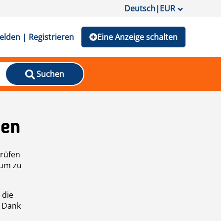
Deutsch
|
EUR
lden | Registrieren
Eine Anzeige schalten
Suchen
den
prüfen
 um zu
 die
n Dank