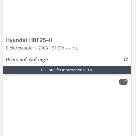
Hyundai HBF25-II
Elektrostapler • 2003 • 5165h • -, NL
Preis auf Anfrage
BS Forklifts International B.V.
2