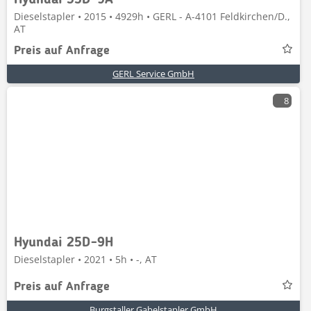
Hyundai 35D-9A
Dieselstapler • 2015 • 4929h • GERL - A-4101 Feldkirchen/D.,
AT
Preis auf Anfrage
GERL Service GmbH
8
Hyundai 25D-9H
Dieselstapler • 2021 • 5h • -, AT
Preis auf Anfrage
Burgstaller Gabelstapler GmbH