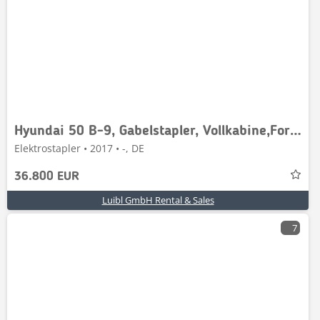
Hyundai 50 B-9, Gabelstapler, Vollkabine,Forklift 5t, 4,3m
Elektrostapler • 2017 • -, DE
36.800 EUR
Luibl GmbH Rental & Sales
7