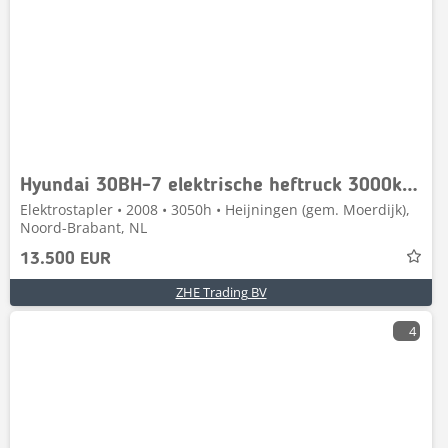
Hyundai 30BH-7 elektrische heftruck 3000kg 3ton forklift
Elektrostapler • 2008 • 3050h • Heijningen (gem. Moerdijk),
Noord-Brabant, NL
13.500 EUR
ZHE Trading BV
4