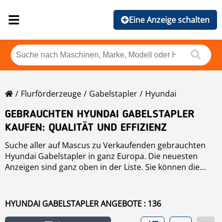
Eine Anzeige schalten
Flurförderzeuge
Gabelstapler
Hyundai
GEBRAUCHTEN HYUNDAI GABELSTAPLER
KAUFEN: QUALITÄT UND EFFIZIENZ
Suche aller auf Mascus zu Verkaufenden gebrauchten
Hyundai Gabelstapler in ganz Europa. Die neuesten
Anzeigen sind ganz oben in der Liste. Sie können die
Suchergebnisse der Hyundai Gabelstapler auch nach
Modell, Hersteller, Preis, Jahr, Betriebs-Stunden und
Land ordnen. Um gebrauchte
Gabelstapler
zu suchen,
HYUNDAI GABELSTAPLER ANGEBOTE : 136
klicken Sie auf den Link.