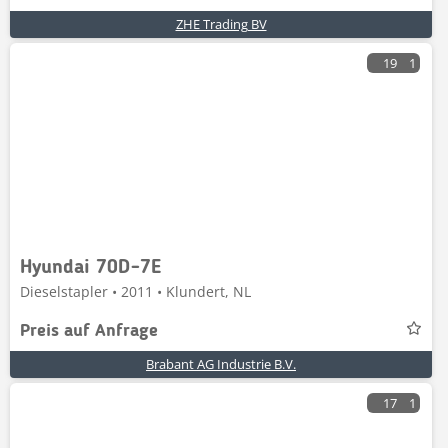
ZHE Trading BV
19
1
Hyundai 70D-7E
Dieselstapler • 2011 • Klundert, NL
Preis auf Anfrage
Brabant AG Industrie B.V.
17
1