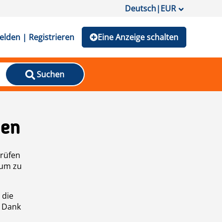
Deutsch
|
EUR
lden | Registrieren
Eine Anzeige schalten
Suchen
den
prüfen
 um zu
 die
n Dank