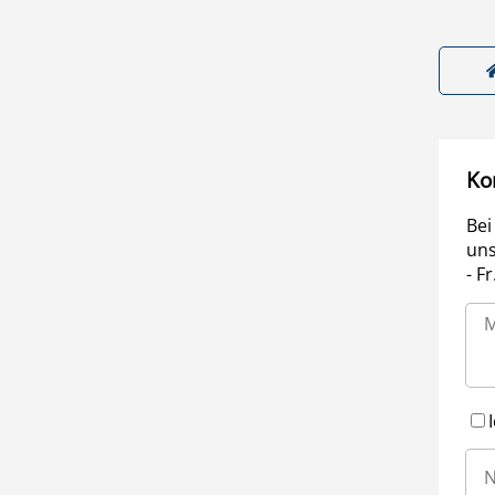
Ko
Bei
uns
- F