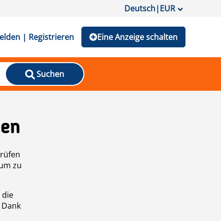
Deutsch
|
EUR
lden | Registrieren
Eine Anzeige schalten
Suchen
den
prüfen
 um zu
 die
n Dank