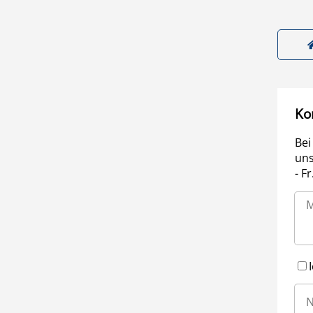
Ko
Bei
uns
- F