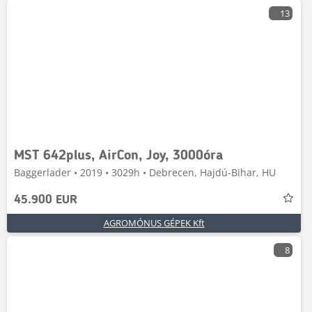
13
MST 642plus, AirCon, Joy, 3000óra
Baggerlader • 2019 • 3029h • Debrecen, Hajdú-Bihar, HU
45.900 EUR
AGROMÓNUS GÉPEK Kft
8