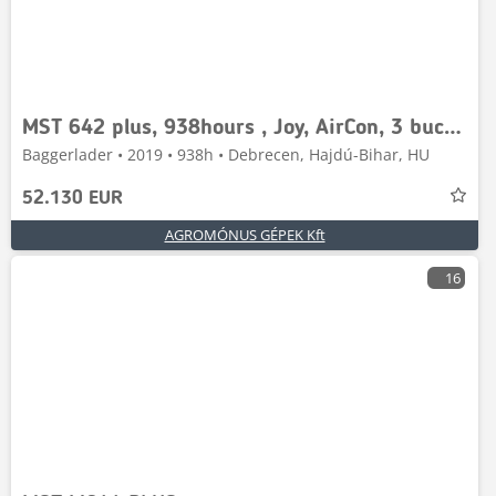
MST 642 plus, 938hours , Joy, AirCon, 3 buckets
Baggerlader • 2019 • 938h • Debrecen, Hajdú-Bihar, HU
52.130 EUR
AGROMÓNUS GÉPEK Kft
16