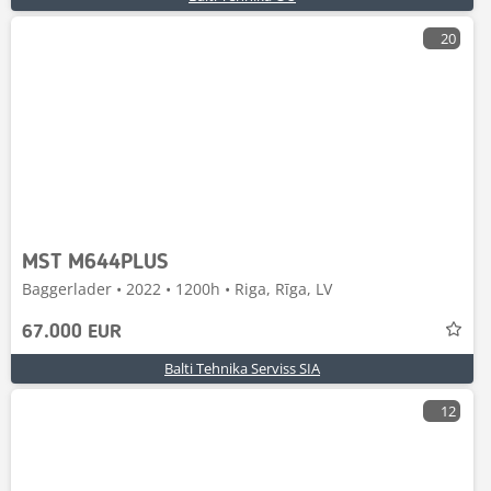
20
MST M644PLUS
Baggerlader • 2022 • 1200h • Riga, Rīga, LV
67.000 EUR
Balti Tehnika Serviss SIA
12