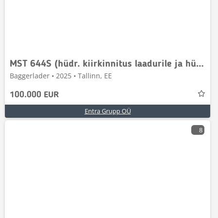
MST 644S (hüdr. kiirkinnitus laadurile ja hüdrovasar)
Baggerlader • 2025 • Tallinn, EE
100.000 EUR
Entra Grupp OÜ
8