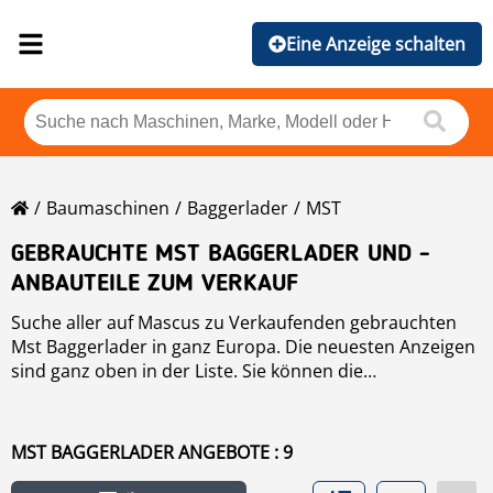
Eine Anzeige schalten
Baumaschinen
Baggerlader
MST
GEBRAUCHTE MST BAGGERLADER UND -
ANBAUTEILE ZUM VERKAUF
Suche aller auf Mascus zu Verkaufenden gebrauchten
Mst Baggerlader in ganz Europa. Die neuesten Anzeigen
sind ganz oben in der Liste. Sie können die
Suchergebnisse der Mst Baggerlader auch nach Modell,
Hersteller, Preis, Jahr, Betriebs-Stunden und Land
ordnen. Um gebrauchte
Baggerlader
zu suchen, klicken
MST BAGGERLADER ANGEBOTE : 9
Sie auf den Link.