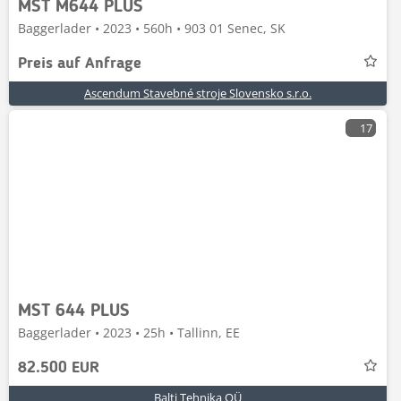
MST M644 PLUS
Baggerlader • 2023 • 560h • 903 01 Senec, SK
Preis auf Anfrage
Ascendum Stavebné stroje Slovensko s.r.o.
17
MST 644 PLUS
Baggerlader • 2023 • 25h • Tallinn, EE
82.500 EUR
Balti Tehnika OÜ