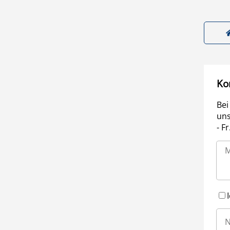
Ko
Bei
uns
- F