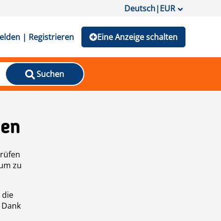
Deutsch
|
EUR
lden | Registrieren
Eine Anzeige schalten
Suchen
den
prüfen
 um zu
 die
n Dank