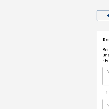
Ko
Bei
uns
- F