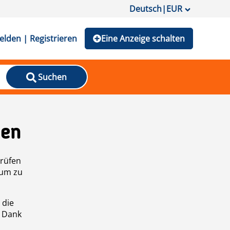
Deutsch
|
EUR
lden | Registrieren
Eine Anzeige schalten
Suchen
den
prüfen
 um zu
 die
n Dank