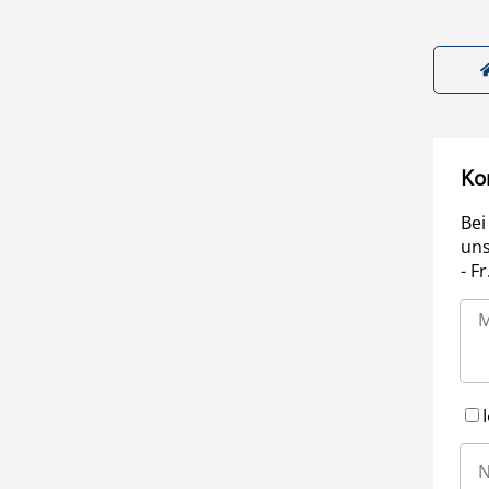
Ko
Bei
uns
- F