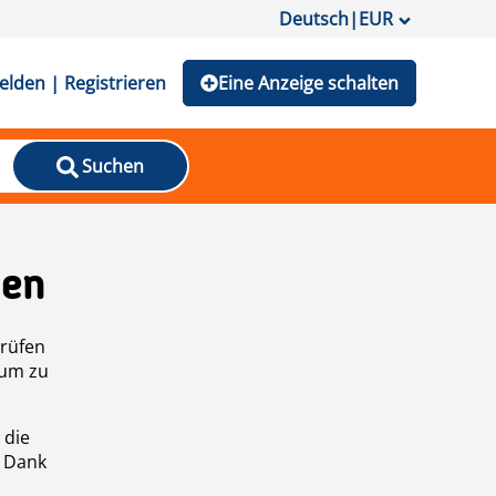
Deutsch
|
EUR
lden | Registrieren
Eine Anzeige schalten
Suchen
den
prüfen
 um zu
 die
n Dank