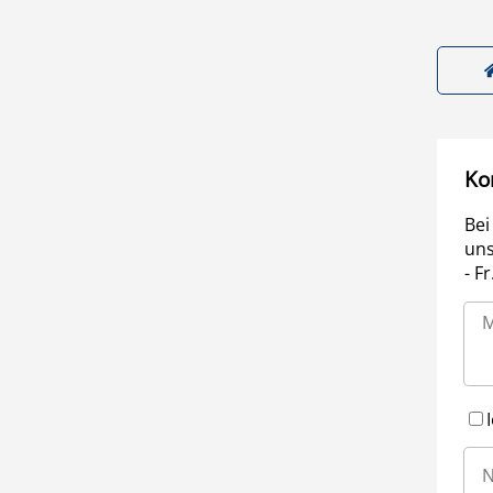
Ko
Bei
uns
- F