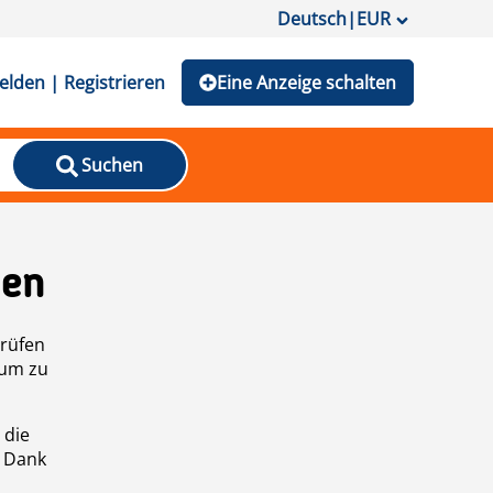
Deutsch
|
EUR
lden | Registrieren
Eine Anzeige schalten
Suchen
den
prüfen
 um zu
 die
n Dank