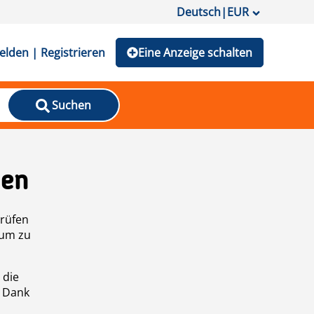
Deutsch
|
EUR
lden | Registrieren
Eine Anzeige schalten
Suchen
den
prüfen
 um zu
 die
n Dank