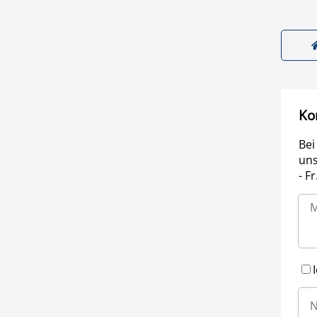
Ko
Bei
uns
- F