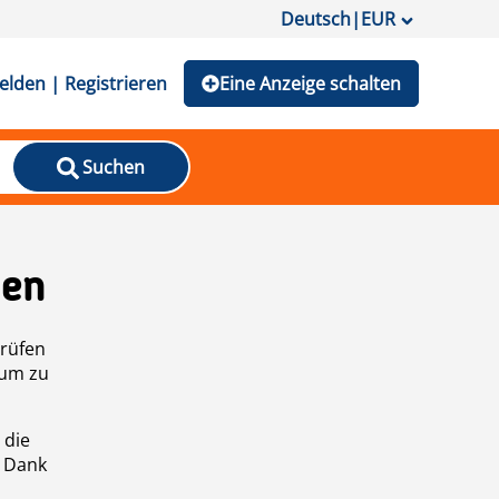
Deutsch
|
EUR
lden | Registrieren
Eine Anzeige schalten
Suchen
den
prüfen
 um zu
 die
n Dank