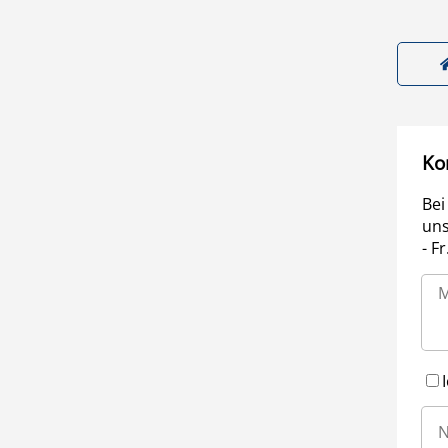
Ko
Bei
uns
- F