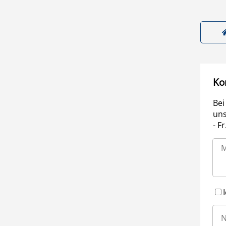
Ko
Bei
uns
- F