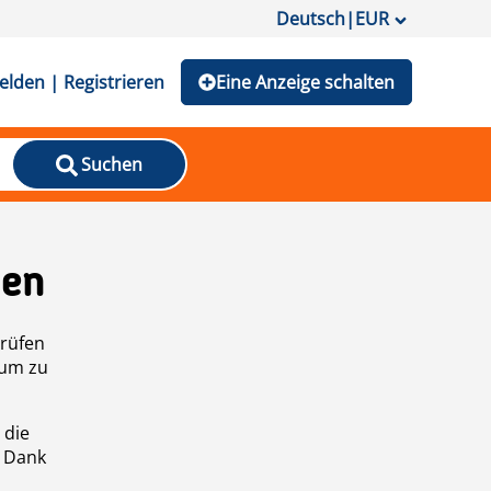
Deutsch
|
EUR
lden | Registrieren
Eine Anzeige schalten
Suchen
den
prüfen
 um zu
 die
n Dank