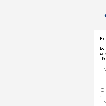
Ko
Bei
uns
- F