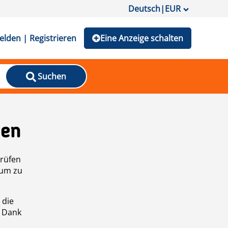
Deutsch
|
EUR
lden | Registrieren
Eine Anzeige schalten
Suchen
den
prüfen
 um zu
 die
n Dank