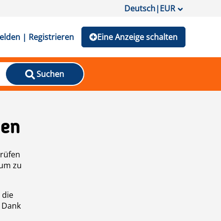
Deutsch
|
EUR
lden | Registrieren
Eine Anzeige schalten
Suchen
den
prüfen
 um zu
 die
n Dank