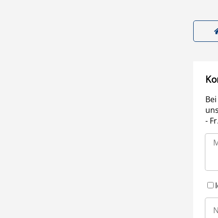
Ko
Bei
uns
- F