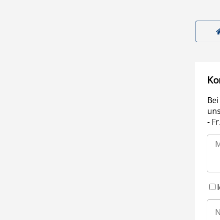
Ko
Bei
uns
- F