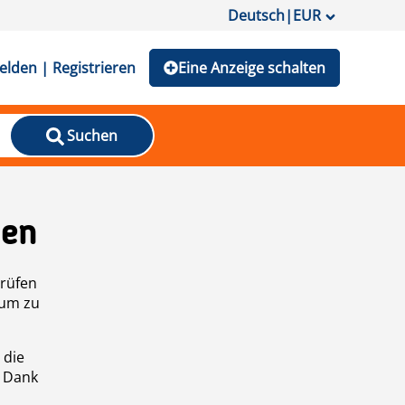
Deutsch
|
EUR
lden | Registrieren
Eine Anzeige schalten
Suchen
den
prüfen
 um zu
 die
n Dank