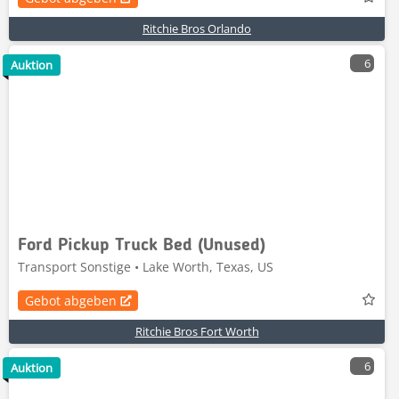
Ritchie Bros Orlando
6
Auktion
Ford Pickup Truck Bed (Unused)
Transport Sonstige • Lake Worth, Texas, US
Gebot abgeben
Ritchie Bros Fort Worth
6
Auktion