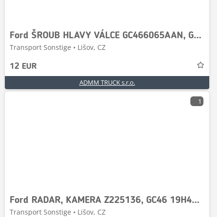
Ford ŠROUB HLAVY VÁLCE GC466065AAN, GC46 6065 AA N, T21
Transport Sonstige • Lišov, CZ
12 EUR
ADMM TRUCK s.r.o.
1
Ford RADAR, KAMERA Z225136, GC46 19H406 AB, GC46-19H406
Transport Sonstige • Lišov, CZ