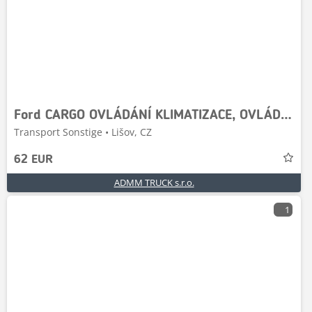
Ford CARGO OVLÁDÁNÍ KLIMATIZACE, OVLÁDÁNÍ TOPENÍ 880 10
Transport Sonstige • Lišov, CZ
62 EUR
ADMM TRUCK s.r.o.
1