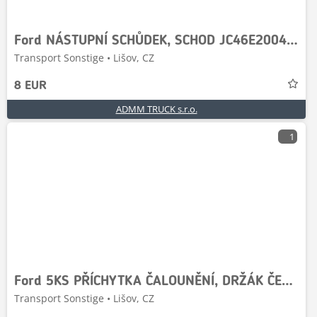
Ford NÁSTUPNÍ SCHŮDEK, SCHOD JC46E20040CA
Transport Sonstige • Lišov, CZ
8 EUR
ADMM TRUCK s.r.o.
1
Ford 5KS PŘÍCHYTKA ČALOUNĚNÍ, DRŽÁK ČEPU BOČNÍHO OBLOŽE
Transport Sonstige • Lišov, CZ