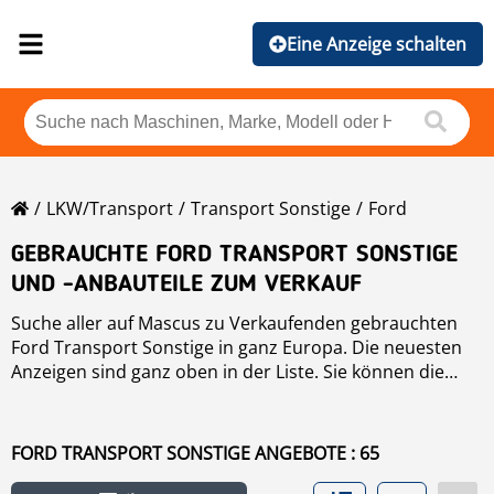
Eine Anzeige schalten
LKW/Transport
Transport Sonstige
Ford
GEBRAUCHTE FORD TRANSPORT SONSTIGE
UND -ANBAUTEILE ZUM VERKAUF
Suche aller auf Mascus zu Verkaufenden gebrauchten
Ford Transport Sonstige in ganz Europa. Die neuesten
Anzeigen sind ganz oben in der Liste. Sie können die
Suchergebnisse der Ford Transport Sonstige auch nach
Modell, Hersteller, Preis, Jahr, Betriebs-Stunden und
Land ordnen. Um gebrauchte
Transport Sonstige
zu
FORD TRANSPORT SONSTIGE ANGEBOTE : 65
suchen, klicken Sie auf den Link.