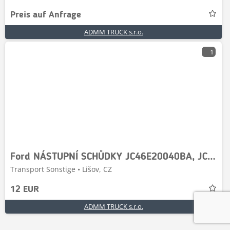
Preis auf Anfrage
ADMM TRUCK s.r.o.
1
Ford NÁSTUPNÍ SCHŮDKY JC46E20040BA, JC46E20040BB57MCN,
Transport Sonstige • Lišov, CZ
12 EUR
ADMM TRUCK s.r.o.