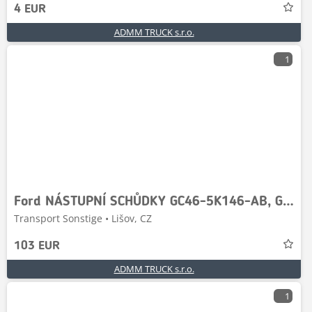
4 EUR
ADMM TRUCK s.r.o.
1
Ford NÁSTUPNÍ SCHŮDKY GC46-5K146-AB, GC465K146AB, GC465
Transport Sonstige • Lišov, CZ
103 EUR
ADMM TRUCK s.r.o.
1