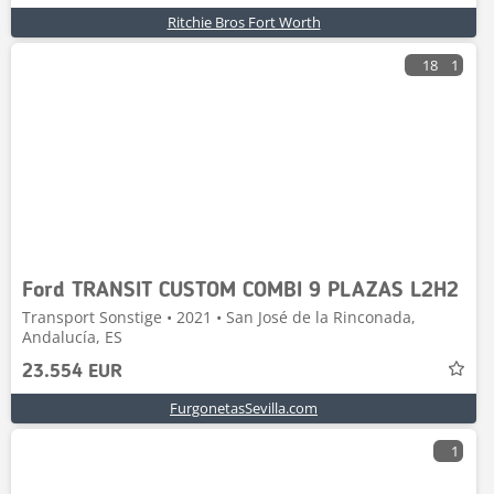
Ritchie Bros Fort Worth
18
1
Ford TRANSIT CUSTOM COMBI 9 PLAZAS L2H2
Transport Sonstige • 2021 • San José de la Rinconada,
Andalucía, ES
23.554 EUR
FurgonetasSevilla.com
1