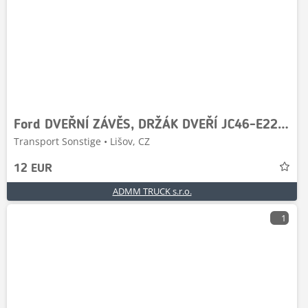
Ford DVEŘNÍ ZÁVĚS, DRŽÁK DVEŘÍ JC46-E22810-AA, JC46E228
Transport Sonstige • Lišov, CZ
12 EUR
ADMM TRUCK s.r.o.
1