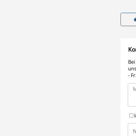
Ko
Bei
uns
- F