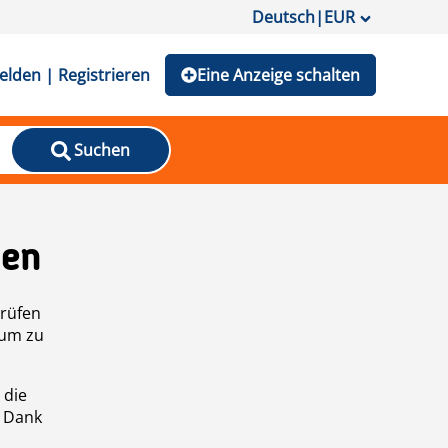
Deutsch
|
EUR
lden | Registrieren
Eine Anzeige schalten
Suchen
den
prüfen
 um zu
 die
n Dank