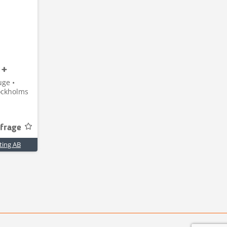
1+
uge •
tockholms
nfrage
ting AB