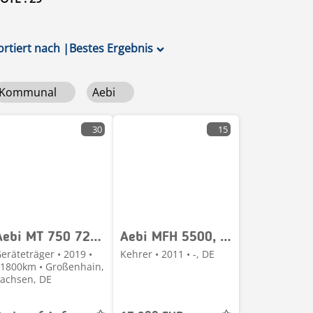
ortiert nach
|
Bestes Ergebnis
Kommunal
Aebi
30
15
Aebi MT 750 720 740 760
Aebi MFH 5500, 4-Rad-Lenkung, 3-Besen, Hochentleerung,
eräteträger • 2019 •
Kehrer • 2011 • -, DE
1800km • Großenhain,
achsen, DE