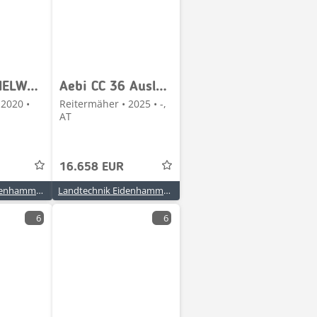
Aebi STACHELWALZEN 4 REIHIG NEUWERTIG
Aebi CC 36 Auslaufmodell zum Sonderpreis
 2020 •
Reitermäher • 2025 • -,
AT
16.658 EUR
Landtechnik Eidenhammer GmbH
Landtechnik Eidenhammer GmbH
6
6