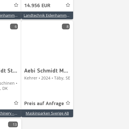
14.956 EUR
Landtechnik Eidenhammer GmbH
Landtechnik Eidenhammer GmbH
6
8
Aebi Schmidt Stratos - Syntos B17-24 AWESN-350
Aebi Schmidt MSH 070 G1:a
Kehrer • 2024 • Täby, SE
chinen •
-, DK
Preis auf Anfrage
Danish Agro Machinery - Røstofte
Maskinparken Sverige AB
13