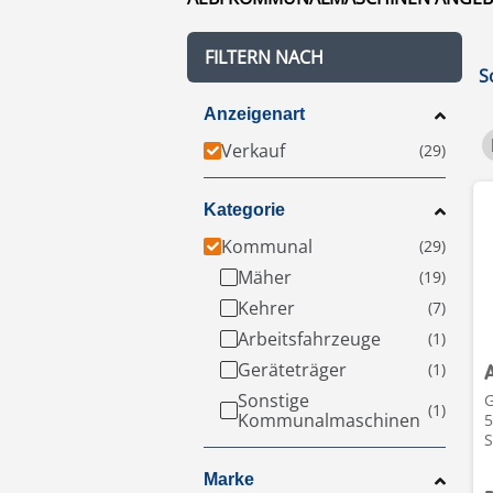
FILTERN NACH
S
Anzeigenart
Verkauf
Kategorie
Kommunal
Mäher
Kehrer
Arbeitsfahrzeuge
Geräteträger
Sonstige
G
Kommunalmaschinen
5
S
Marke