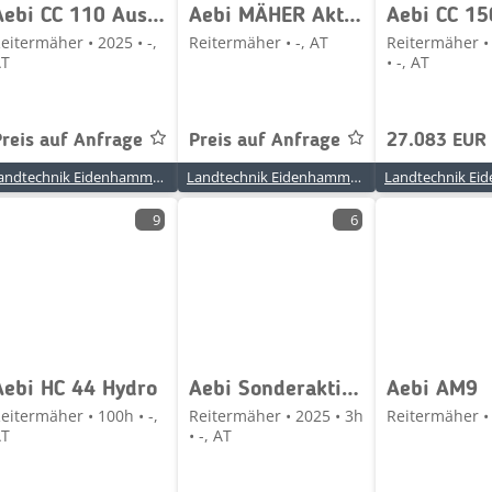
Aebi CC 110 Auslaufmodell Abverkauf !!!
Aebi MÄHER Aktion
eitermäher • 2025 • -,
Reitermäher • -, AT
Reitermäher •
AT
• -, AT
Preis auf Anfrage
Preis auf Anfrage
27.083 EUR
Landtechnik Eidenhammer GmbH
Landtechnik Eidenhammer GmbH
9
6
Aebi HC 44 Hydro
Aebi Sonderaktion CC 160 mit 140 Müthing Mulcher
Aebi AM9
eitermäher • 100h • -,
Reitermäher • 2025 • 3h
Reitermäher • 
AT
• -, AT