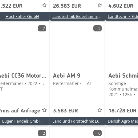
7.522 EUR
26.583 EUR
4.602 EUR
Hochkofler GmbH
Landtechnik Eidenhammer GmbH
7
5
Aebi CC36 Motormäher
Aebi AM 9
eitermäher • 2022 • -,
Reitermäher • -, AT
Sonstige
AT
Kommunalmas
2021 • 125h • 
Preis auf Anfrage
3.583 EUR
18.728 EUR
Luger Handels GmbH.
Land und Forsttechnik Lunzer Ges. m.b.H.
2
6