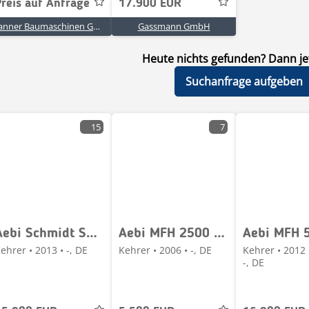
Preis auf Anfrage
17.900 EUR
Tanner Baumaschinen GmbH
Gassmann GmbH
Heute nichts gefunden? Dann jet
Suchanfrage aufgeben
15
7
Aebi Schmidt Swingo 200+, 4-Rad-Lenkung, 50km/h
Aebi MFH 2500 Kehrmaschine
ehrer • 2013 • -, DE
Kehrer • 2006 • -, DE
Kehrer • 2012 
-, DE