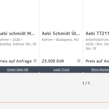
Aebi schmidt MSH 070
Aebi Schmidt Úttisztító
Aebi TT21
ehrer • 2026 •
Kehrer • Budapest, HU
Arbeitsfahrze
äckeby, Kalmar län, SE
2026 • Bro, S
län, SE
Preis auf Anfrage
23.500 EUR
Preis auf A
Green Deer AB
Laslo Truck
Winn Marke
1
/
1