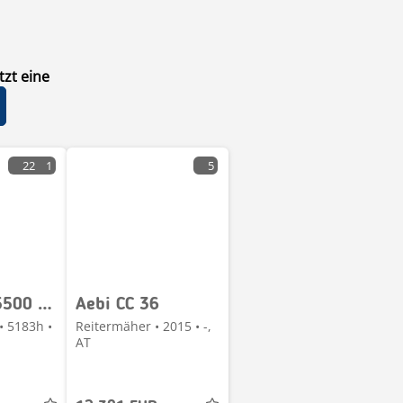
zt eine
22
1
5
Aebi MFH 5500 Baujahr 2012 Euro 5 Hochentleerung
Aebi CC 36
• 5183h •
Reitermäher • 2015 • -,
AT