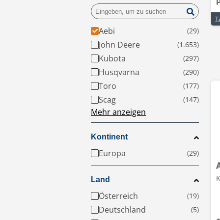
Aebi
John Deere
Kubota
Husqvarna
Toro
Scag
Mehr anzeigen
Kontinent
Europa
K
Land
Österreich
Deutschland