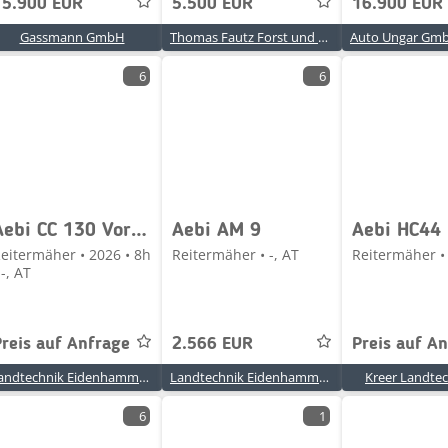
15.900 EUR
5.500 EUR
16.900 EUR
Gassmann GmbH
Thomas Fautz Forst und Baumaschinenhandel
Auto Ungar Gmb
6
6
Aebi CC 130 Vorführmäher
Aebi AM 9
Aebi HC44
eitermäher • 2026 • 8h
Reitermäher • -, AT
Reitermäher • 
 -, AT
Preis auf Anfrage
2.566 EUR
Preis auf A
Landtechnik Eidenhammer GmbH
Landtechnik Eidenhammer GmbH
Kreer Landtec
6
1