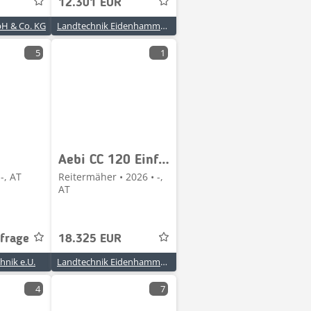
12.301 EUR
H & Co. KG
Landtechnik Eidenhammer GmbH
5
1
Aebi CC 120 Einführungsaktion
-, AT
Reitermäher • 2026 • -,
AT
nfrage
18.325 EUR
hnik e.U.
Landtechnik Eidenhammer GmbH
4
7