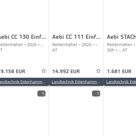
Aebi CC 130 Einführungsaktion
Aebi CC 111 Einführungsaktion
eitermäher • 2026 • -,
Reitermäher • 2026 • -,
Reitermäher •
AT
AT
30h • -, AT
19.158 EUR
14.992 EUR
1.681 EUR
Landtechnik Eidenhammer GmbH
Landtechnik Eidenhammer GmbH
5
7