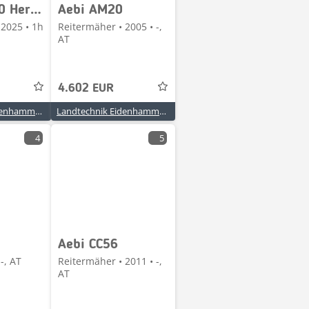
Aebi CC 150 Herbstabverkauf !! Lagermaschine zum Sond
Aebi AM20
 2025 • 1h
Reitermäher • 2005 • -,
AT
4.602 EUR
Landtechnik Eidenhammer GmbH
Landtechnik Eidenhammer GmbH
4
5
Aebi CC56
-, AT
Reitermäher • 2011 • -,
AT