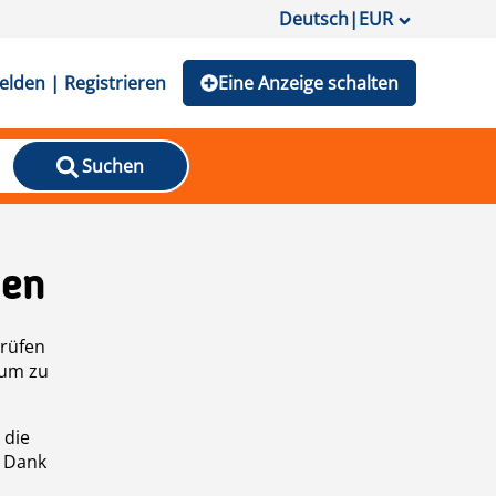
Deutsch
|
EUR
lden | Registrieren
Eine Anzeige schalten
Suchen
den
prüfen
 um zu
 die
n Dank