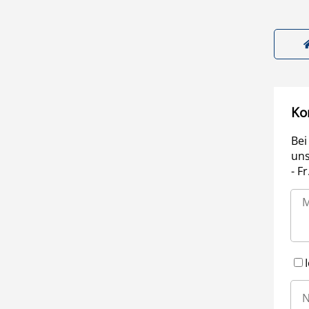
Ko
Bei
uns
- F