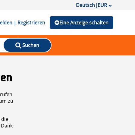
Deutsch
|
EUR
lden | Registrieren
Eine Anzeige schalten
Suchen
den
prüfen
 um zu
 die
n Dank