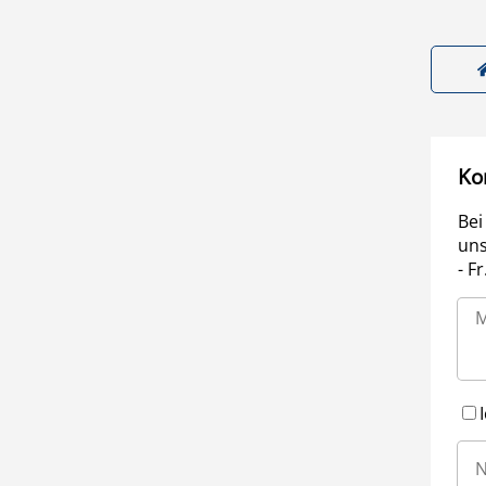
Ko
Bei
uns
- F