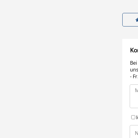
Ko
Bei
uns
- F