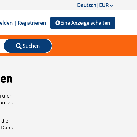
Deutsch
|
EUR
lden | Registrieren
Eine Anzeige schalten
Suchen
den
prüfen
 um zu
 die
n Dank