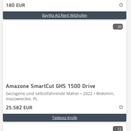
180 EUR
BayWa AG Rent Wilzhofen
20
Amazone SmartCut GHS 1500 Drive
Gezogene und selbstfahrende Mäher • 2022 • Wołomin,
mazowieckie, PL
25.582 EUR
Tadeusz Krolik
12