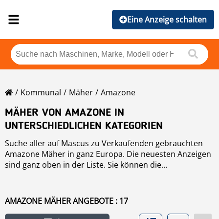
Eine Anzeige schalten
Kommunal
Mäher
Amazone
MÄHER VON AMAZONE IN
UNTERSCHIEDLICHEN KATEGORIEN
Suche aller auf Mascus zu Verkaufenden gebrauchten
Amazone Mäher in ganz Europa. Die neuesten Anzeigen
sind ganz oben in der Liste. Sie können die
Suchergebnisse der Amazone Mäher auch nach Modell,
Hersteller, Preis, Jahr, Betriebs-Stunden und Land
ordnen. Um gebrauchte
Mäher
zu suchen, klicken Sie
AMAZONE MÄHER ANGEBOTE : 17
auf den Link.