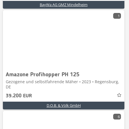
BayWa AG GMZ Mindelheim
1
Amazone Profihopper PH 125
Gezogene und selbstfahrende Mäher • 2023 • Regensburg,
DE
39.200 EUR
D.O.B. & Völk GmbH
6